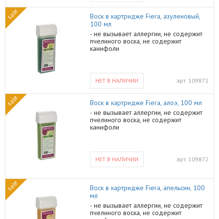
используется для депиляции бикини,
sale
подмышек, лица, ног, рук, живота,
Воск в картридже Fiera, азуленовый,
спины. Разогрейте воск до 41 - 43
100 мл
градусов. Шпателем нанесите воск
- не вызывает аллергии, не содержит
тонким слоем на обрабатываемую
пчелиного воска, не содержит
зону по направлению роста волос.
канифоли
Оставьте на несколько секунд, вскоре
воск будет напоминать пленку.
Шпателем чуть приподнимите краешек
восковой пленки, чтобы можно было
за него ухватиться. Одной рукой
НЕТ В НАЛИЧИИ
арт.
109871
натяните кожу, второй резко сорвите
пленку против роста волос. Воск
sale
удалится вместе с волосками, даже
Воск в картридже Fiera, алоэ, 100 мл
самыми жесткими. В состав набора
- не вызывает аллергии, не содержит
входит: • воскоплав баночный Pro Wax
пчелиного воска, не содержит
100 • воск пленочный 200 гр (в
канифоли
зависимости от наличия на складе на
момент сборки заказа может быть:
молоко, медовый, розовый, зеленый
чай, апельсин) • шпатели деревянные
нестерилизованные, 10 шт
НЕТ В НАЛИЧИИ
арт.
109872
sale
Воск в картридже Fiera, апельсин, 100
мл
- не вызывает аллергии, не содержит
пчелиного воска, не содержит