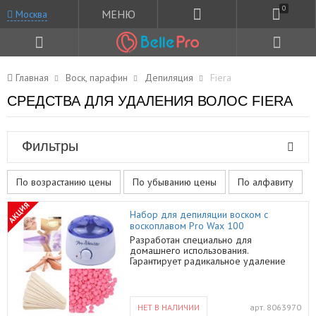
0
МЕНЮ
Москва
Главная
Воск, парафин
Депиляция
Fiera
СРЕДСТВА ДЛЯ УДАЛЕНИЯ ВОЛОС FIERA
Фильтры
По возрастанию цены
По убыванию цены
По алфавиту
АКЦИЯ
Набор для депиляции воском с
воскоплавом Pro Wax 100
Разработан специально для
домашнего использования.
Гарантирует радикальное удаление
волос на руках и ногах и
профессиональный результат при
правильном применении. Пленочный
воск отличный выбор для
НЕТ В НАЛИЧИИ
арт.
8063970
депиляции.Горячий пленочный воск