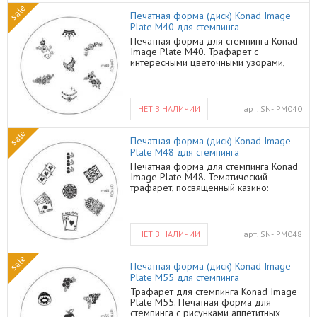
трафаретом Konad Вы сможете
sale
создать ногтевой дизайн любой
Печатная форма (диск) Konad Image
сложности и потратите на это всего
Plate M40 для стемпинга
несколько минут.
Печатная форма для стемпинга Konad
Image Plate M40. Трафарет с
интересными цветочными узорами,
бабочками, короной и ожерельем. С
такими узорами можно создать как
несложный дизайн на каждый день, так
и сногсшибательный ногтевой дизайн
НЕТ В НАЛИЧИИ
арт.
SN-IPM040
для выхода в свет. Все это с
трафаретами и лаками для стемпинга
sale
от Konad получается довольно просто
Печатная форма (диск) Konad Image
и невероятно быстро.
Plate M48 для стемпинга
Печатная форма для стемпинга Konad
Image Plate M48. Тематический
трафарет, посвященный казино:
игральные карты и их комбинации при
игре в покер, фишка, игровые
автоматы и их выигрышные
комбинации. Такие рисунки очень
НЕТ В НАЛИЧИИ
арт.
SN-IPM048
сложно воссоздать самостоятельно
без большого опыта. А с трафаретом
sale
от Конад Вы сможете создать
Печатная форма (диск) Konad Image
необычный ногтевой дизайн и удивить
Plate M55 для стемпинга
своих подруг, даже если Вы новичок и
Трафарет для стемпинга Konad Image
почти не знакомы со стемпингом.
Plate M55. Печатная форма для
стемпинга с рисунками аппетитных