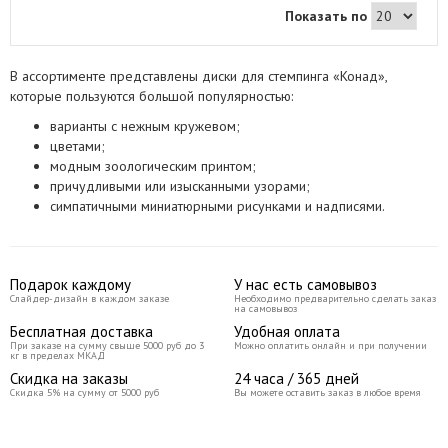
поверхность диска и нанести на нее
Показать по
густой слой лака. Излишки покрытия
можно убрать скребком. Аккуратным
движением нужно перенести рисунок
на штамп. Затем таким же движением
В ассортименте представлены диски для стемпинга «Конад»,
приложить штамп к ногтю и подождать
которые пользуются большой популярностью:
пока рисунок высохнет. В результате
ваш дизайн будет выделяться милыми
варианты с нежным кружевом;
мелкими рисунками. Диск пригоден
для многократного использования,
цветами;
достаточно лишь очищать его после
модным зоологическим принтом;
каждой процедуры.
причудливыми или изысканными узорами;
симпатичными миниатюрными рисунками и надписями.
Подарок каждому
У нас есть самовывоз
Слайдер-дизайн в каждом заказе
Необходимо предварительно сделать заказ
на самовывоз
Бесплатная доставка
Удобная оплата
При заказе на сумму свыше 5000 руб до 3
Можно оплатить онлайн и при получении
кг в пределах МКАД
Скидка на заказы
24 часа / 365 дней
Скидка 5% на сумму от 5000 руб
Вы можете оставить заказ в любое время