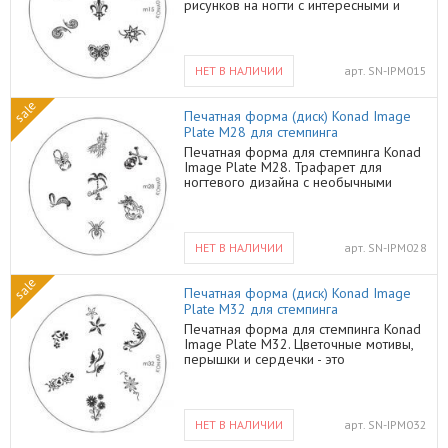
рисунков на ногти с интересными и
необычными узорами: симпатичная
бабочка, лепесточки, узоры, звездочки
и вензельки. Прекрасные идеи для
ногтевого дизайна на каждый день.
НЕТ В НАЛИЧИИ
арт.
SN-IPM015
Все трафареты Konad уникальны и Вы
нигде не встретите подобные узоры.
sale
Воссоздать эти рисунки
Печатная форма (диск) Konad Image
самостоятельно очень трудно и на это
Plate M28 для стемпинга
потребуется много времени, а с
Печатная форма для стемпинга Konad
трафаретами от Konad Вы сделаете
Image Plate M28. Трафарет для
подобный дизайн за считанные
ногтевого дизайна с необычными
минуты.
узорами на островную тематику:
высокая пальма, кобра, готовая к
прыжку, паук, скорпион, череп с
костями как у пиратов и даже
НЕТ В НАЛИЧИИ
арт.
SN-IPM028
единорог. С таким дизайном ваши
ногти будут выглядеть очень
sale
необычно, и напоминать вам о теплых
Печатная форма (диск) Konad Image
странах. А главное, Вы сможете
Plate M32 для стемпинга
создать подобный ногтевой дизайн
Печатная форма для стемпинга Konad
самостоятельно, не прибегая к услугам
Image Plate M32. Цветочные мотивы,
салона красоты.
перышки и сердечки - это
классические элементы ногтевого
дизайна. Трафарет М32 содержит
семь узоров такой тематики, они
понравятся всем девушкам и
НЕТ В НАЛИЧИИ
арт.
SN-IPM032
подойдут для ногтей любой формы. С