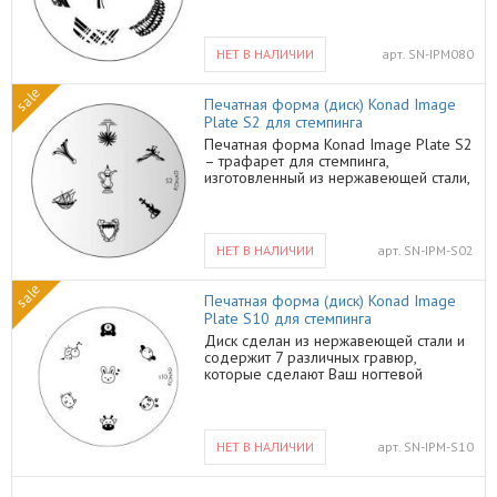
мотивы помогут разбавить классику и
сделать дизайн более нежным.
Любители классики могу дополнить
НЕТ В НАЛИЧИИ
арт.
SN-IPM080
стандартный френч с помощью
трафаретов с геометрическими
sale
мотивами, которые добавят
Печатная форма (диск) Konad Image
разнообразия в классический маникюр.
Plate S2 для стемпинга
Печатная форма Konad Image Plate S2
– трафарет для стемпинга,
изготовленный из нержавеющей стали,
что служит гарантом долгого
пользования. На пластину нанесены
семь рисунков в виде орла, пальмы,
корабля и других, что делает маникюр
НЕТ В НАЛИЧИИ
арт.
SN-IPM-S02
эффектным и необычным. Процесс
работы с диском-клише прост: на него
sale
наносят лак для стемпинга, убирают
Печатная форма (диск) Konad Image
излишки скребком. Далее,
Plate S10 для стемпинга
посредством штампа переносят узор
Диск сделан из нержавеющей стали и
на ноготь. После полного высыхания
содержит 7 различных гравюр,
лака наслаждайтесь несравненным
которые сделают Ваш ногтевой
дизайном ногтей, который выполнить
дизайн ярким, красивым и
вручную достаточно сложно!
запоминающимся. Изображения
животных, несомненно, придутся по
душе любой девушке и внесут
НЕТ В НАЛИЧИИ
арт.
SN-IPM-S10
значительное разнообразие в дизайн
маникюра. Для того чтобы перенести
рисунок на ноготь нужно обезжирить