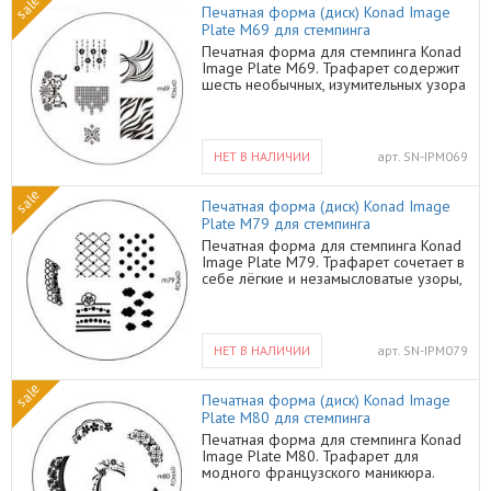
sale
Вы получите потрясающий,
Печатная форма (диск) Konad Image
неповторимый дизайн.
Plate M69 для стемпинга
Печатная форма для стемпинга Konad
Image Plate M69. Трафарет содержит
шесть необычных, изумительных узора
в форме вязаного полотна, цветочных
мотивов и абстракций. С такими
узорами Вы сможете создать
неповторимый дизайн, который
НЕТ В НАЛИЧИИ
арт.
SN-IPM069
понравится всем без исключения. С
трафаретами и лаками от Конад
sale
потрясающий ногтевой дизайн осилит
Печатная форма (диск) Konad Image
даже новичок.
Plate M79 для стемпинга
Печатная форма для стемпинга Konad
Image Plate M79. Трафарет сочетает в
себе лёгкие и незамысловатые узоры,
которые будут прекрасным
дополнением для повседневного
маникюра. Геометрические мотивы не
перегружают дизайн, а лёгкие
НЕТ В НАЛИЧИИ
арт.
SN-IPM079
воздушные облака разбавят
однотонный цвет. Трафарет M79 -
sale
лёгкий и быстрый способ сделать
Печатная форма (диск) Konad Image
простой, но в то же время красивый
Plate M80 для стемпинга
ногтевой дизайн.
Печатная форма для стемпинга Konad
Image Plate M80. Трафарет для
модного французского маникюра.
Романтические сердечки и цветочные