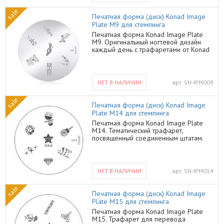
создавать ногтевой дизайн любой
sale
сложности в домашних условиях.
Печатная форма (диск) Konad Image
Используйте специальные лаки для
Plate M9 для стемпинга
стемпинга от Konad и создавайте
Печатная форма Konad Image Plate
невероятный дизайн в домашних
M9. Оригинальный ногтевой дизайн
условиях.
каждый день с трафаретами от Konad
становится реальностью. На трафарете
Konad М8 оригинальные узоры на
цветочную тему, а также рисунки в
виде туфельки и ремня. С помощью
НЕТ В НАЛИЧИИ
арт.
SN-IPM009
трафарета и акрилового лака от Konad
Вы сможете создавать уникальный
sale
ногтевой дизайн и выглядеть каждый
Печатная форма (диск) Konad Image
раз по-новому.
Plate M14 для стемпинга
Печатная форма Konad Image Plate
M14. Тематический трафарет,
посвященный соединенным штатам.
Звезды, флаги, а также любимые
всеми девушками бриллианты,
подарки и пирожные. Дизайнеры
Konad разрабатывают уникальные
НЕТ В НАЛИЧИИ
арт.
SN-IPM014
узоры для каждого трафарета,
поэтому эти картинки не
sale
перекликаются с другими пластинами и
Печатная форма (диск) Konad Image
дисками. Создавайте свой
Plate M15 для стемпинга
неповторимый ногтевой дизайн
Печатная форма Konad Image Plate
каждый день и будьте неотразимы.
M15. Трафарет для перевода