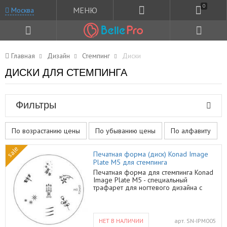
0
МЕНЮ
Москва
Главная
Дизайн
Стемпинг
Диски
ДИСКИ ДЛЯ СТЕМПИНГА
Фильтры
По возрастанию цены
По убыванию цены
По алфавиту
sale
Печатная форма (диск) Konad Image
Plate M5 для стемпинга
Печатная форма для стемпинга Konad
Image Plate М5 - специальный
трафарет для ногтевого дизайна с
небольшими узорами, которые
довольно трудно изобразить в ручную.
Трафарет содержит семь готовых
дизайна для переноса на ноготь. При
НЕТ В НАЛИЧИИ
арт.
SN-IPM005
помощи трафарета Вы сможете